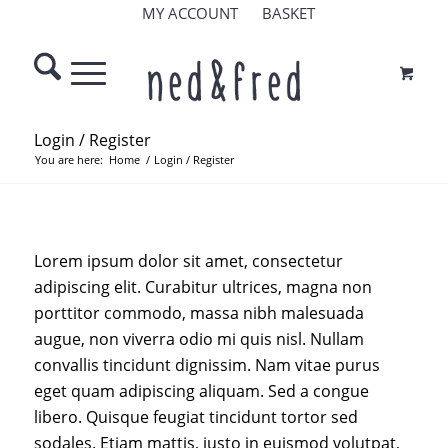
MY ACCOUNT
BASKET
Login / Register
You are here:
Home
/
Login / Register
srfm
Lorem ipsum dolor sit amet, consectetur
sec
adipiscing elit. Curabitur ultrices, magna non
test
porttitor commodo, massa nibh malesuada
augue, non viverra odio mi quis nisl. Nullam
convallis tincidunt dignissim. Nam vitae purus
eget quam adipiscing aliquam. Sed a congue
libero. Quisque feugiat tincidunt tortor sed
sodales. Etiam mattis, justo in euismod volutpat,